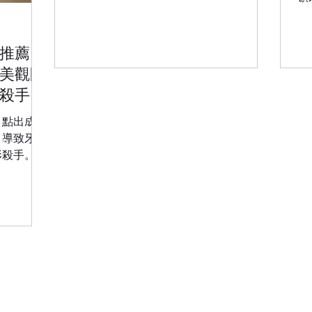
（Target Control Infusion） ，結合明基
一
佳世達集團的智慧醫療資源，為您打造如
質
雲端般舒適的看牙體驗。 「怕痛、怕看
團
推薦】
牙？睡一覺起來牙齒就看好了！」 【什
不
美觀問
麼是 TCI 舒眠牙醫治療？】 TCI 舒眠治療
「
又稱為「標靶控制輸液」，是國際公認安
殺手
的關鍵。 
全的牙科鎮靜技術。不同於傳統全身麻醉
覺
，點出成人
需要插管且恢復期長，TCI 是透過靜脈注
牙
，導致牙菌
射短效型鎮靜藥物，讓患者進入「淺眠狀
「
形殺手。
態」。 在治療過程中，您雖然處於睡著
彭彩華醫師
般的放鬆狀態，但仍能維持自主呼吸，並
了長遠的口
能配合醫師指令（如張口）。一旦療程結
束停止給藥，患者通常能在 5-10 分鐘內
限，有效
甦醒，休息片刻即可返家，不會有嚴重的
暈眩或噁心感。 【華盛頓牙醫舒眠植牙
數
的三大優勢】 1. 集團級醫療安全監控，專
擬成果，溝
業麻醉團隊把關 華盛頓牙醫由明悅智醫
（明基/悅庭醫療體系）醫務管理，我們
對於「安全性」採取最高標準。進行舒眠
頓牙醫診所 ©/ All Rights Reserved. 未經授權許可，禁止擷取或轉載