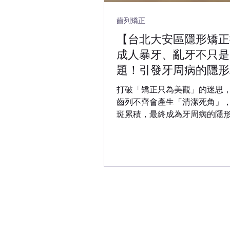
齒列矯正
【台北大安區隱形矯正
成人暴牙、亂牙不只是
題！引發牙周病的隱形
打破「矯正只為美觀」的迷思
齒列不齊會產生「清潔死角」
斑累積，最終成為牙周病的隱
以台北大安區華盛頓牙醫診所
的專業觀點，強調矯正更是為
腔健康。 隱形矯正 3 大優勢： 1. 清潔無
死角： 牙套可拆卸，刷牙不受
預防牙周病。 2. 美觀不尷尬： 透明材
質，不影響職場專業與社交。 3. 精準
位預見： 透過 3D 口掃提前模
通更精準。
華盛