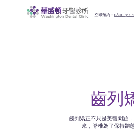
立即預約：
0800-311-
齒列
齒列矯正不只是美觀問題，
來，脊椎為了保持體