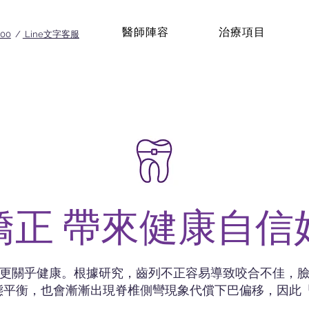
醫師陣容
治療項目
100
/
Line文字客服
矯正 帶來健康自信
更關乎健康。根據研究，齒列不正容易導致咬合不佳，
態平衡，也會漸漸出現脊椎側彎現象代償下巴偏移，因此「