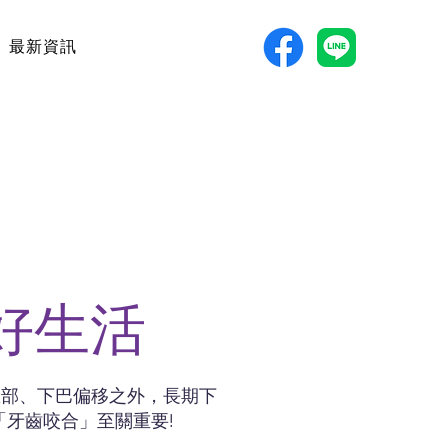
最新資訊
好生活
臉部、下巴偏移之外，長期下
牙齒咬合」至關重要!