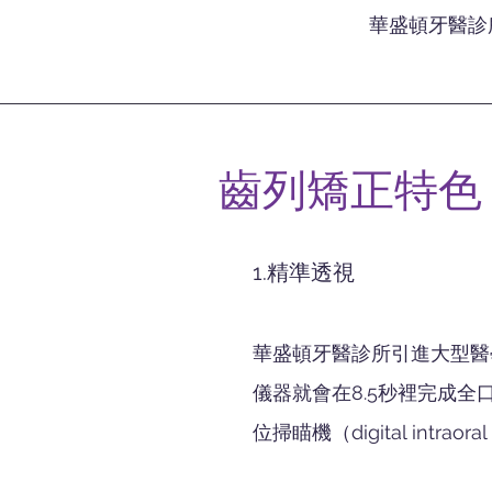
華盛頓牙醫診
齒列矯正特色
1.精準透視
華盛頓牙醫診所引進大型醫
儀器就會在8.5秒裡完成全
位掃瞄機（digital intr