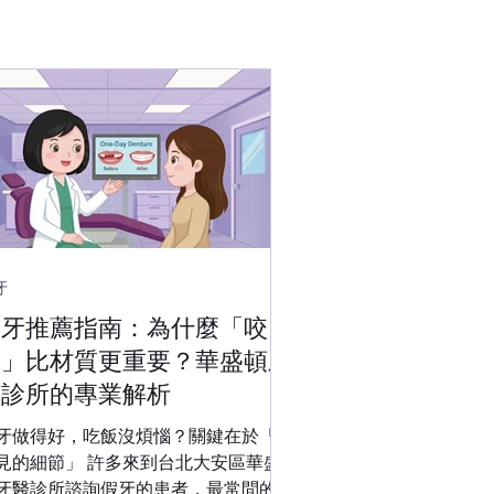
牙
假牙推薦指南：為什麼「咬
合」比材質更重要？華盛頓牙
醫診所的專業解析
牙做得好，吃飯沒煩惱？關鍵在於「看
細節」 許多來到台北大安區華盛
牙醫診所諮詢假牙的患者，最常問的第