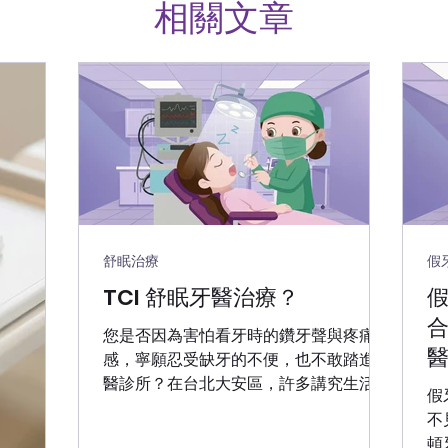
相關文章
舒眠治療
假
TCI 舒眠牙醫治療？
您是否因為害怕看牙時的鑽牙聲與疼痛
感，寧願忍受缺牙的不便，也不敢踏進牙
醫診所？在台北大安區，許多講究生活品
假
質的患者，都選擇了更舒適的治療方式。
不見的
華盛頓牙醫診所引進高規格 TCI 舒眠治療
頓