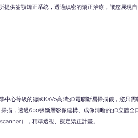
所提供齒顎矯正系統，透過縝密的矯正治療，讓您展現自
學中心等級的德國KaVo高階3D電腦斷層掃描儀，您只
口掃描，透過600張斷層影像建構、成像清晰的3D立體全口
aoral scanner），精準透視、擬定矯正計畫。