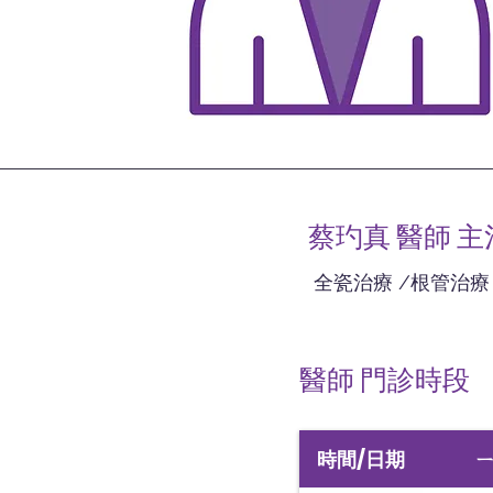
蔡玓真 醫師 
​ 全瓷治療 /根管治療
醫師 門診時段
時間/日期