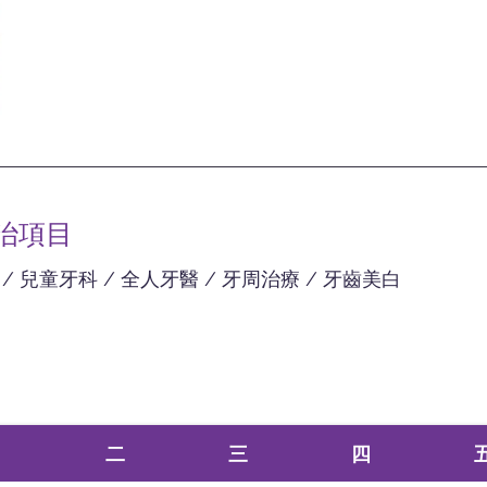
主治項目
 / 兒童牙科 / 全人牙醫 / 牙周治療 / 牙齒美白
ㄧ
二
三
四