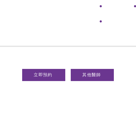
●
●
立即預約
其他醫師
頓牙醫診所 ©/ All Rights Reserved. 未經授權許可，禁止擷取或轉載
免付費專線 :
0800-311-100
醫診所提醒大家。本網站內容均屬個人案例與醫師經驗分享，不見得適合
自診斷後，再予以個人化建議。最後提醒您，任何療程及手術都有可能出
選擇時應謹慎評估。