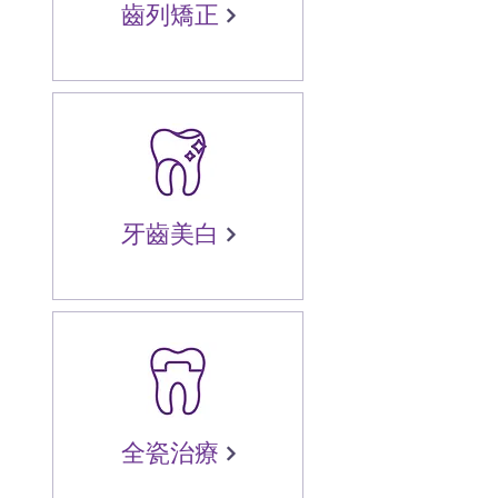
齒列矯正
牙齒美白
全瓷治療