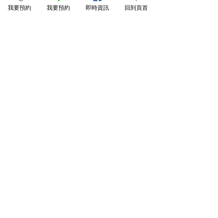
我要預約
我要預約
即時資訊
回到頁首
兒童牙科
全人牙醫
BPS活動假牙