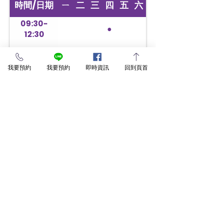
時間/日期
ㄧ
二
三
四
五
六
09:30-
●
12:30
13:30-17:00
●
我要預約
我要預約
即時資訊
回到頁首
18:00-21:30
立即預約
其他醫師
華盛頓牙醫診所 ©/ All Rights Reserved. 未經授權許可，
禁止擷取或轉載內容。
免付費專線 :
0800-311-100
華盛頓牙醫診所提醒大家。本網站內容均屬個人案例與醫
師經驗分享，不見得適合所有人，須經醫師親自診斷後，