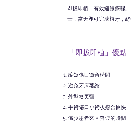
即拔即植，有效縮短療程。
士，當天即可完成植牙，絲
「即拔即植」優點
縮短傷口癒合時間
避免牙床萎縮
外型較美觀
手術傷口小術後癒合較快
減少患者來回奔波的時間