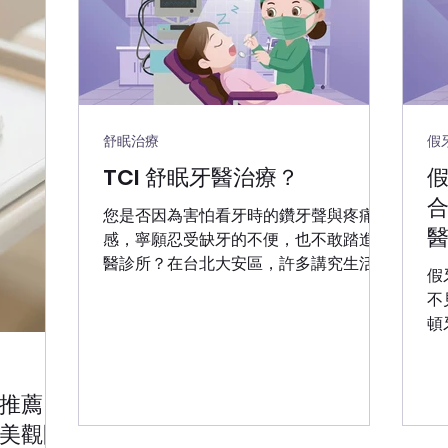
舒眠治療
假
TCI 舒眠牙醫治療？
您是否因為害怕看牙時的鑽牙聲與疼痛
感，寧願忍受缺牙的不便，也不敢踏進牙
醫診所？在台北大安區，許多講究生活品
假
質的患者，都選擇了更舒適的治療方式。
不見的
華盛頓牙醫診所引進高規格 TCI 舒眠治療
頓
（Target Control Infusion） ，結合明基
一
佳世達集團的智慧醫療資源，為您打造如
質
雲端般舒適的看牙體驗。 「怕痛、怕看
團
推薦】
牙？睡一覺起來牙齒就看好了！」 【什
不
美觀問
麼是 TCI 舒眠牙醫治療？】 TCI 舒眠治療
「