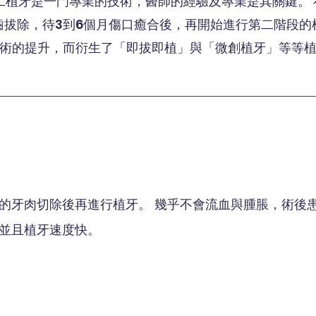
工植牙是一門專業的技術，醫師的經驗及專業是其關鍵。
齒拔除，待3到6個月傷口癒合後，再開始進行第二階段的
術的提升，而衍生了「即拔即植」與「微創植牙」等等
的牙肉切除後再進行植牙。 幾乎不會流血與腫脹，術後
並且植牙速度快。