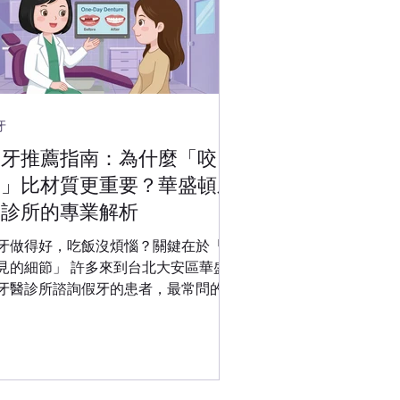
牙
假牙推薦指南：為什麼「咬
合」比材質更重要？華盛頓牙
醫診所的專業解析
牙做得好，吃飯沒煩惱？關鍵在於「看
細節」 許多來到台北大安區華盛
牙醫診所諮詢假牙的患者，最常問的第
個問題往往是：「醫師，哪一種假牙材
最硬、最好？」然而，身為專業的牙科
隊，我們必須誠實地告訴您：挑選假牙
應該像買手機一樣只看規格，假牙的
咬合設計」才是決定使用壽命與舒適度