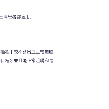
及三高患者都適用。
其過程中較不會出血且較無腫
全口植牙並且能正常咀嚼和進