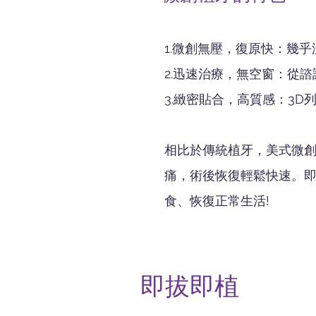
1.微創無壓，復原快：幾
2.迅速治療，無空窗：從
3.緻密貼合，高質感：3D
相比於傳統植牙，美式微
痛，術後恢復輕鬆快速。
食、恢復正常生活!
即拔即植