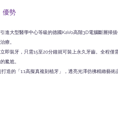
」優勢
引進大型醫學中心等級的德國KaVo高階3D電腦斷層掃
牙治療。
立即裝牙，只需15至20分鐘就可裝上永久牙齒。全程僅
來的尷尬。
術打造的「1:1高擬真複刻植牙」，透亮光澤彷彿精緻藝